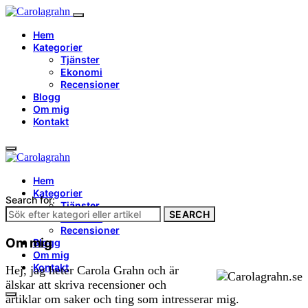
Hem
Kategorier
Tjänster
Ekonomi
Recensioner
Blogg
Om mig
Kontakt
Hem
Kategorier
Search for:
Tjänster
SEARCH
Ekonomi
Recensioner
Om mig
Blogg
Om mig
Kontakt
Hej, jag heter Carola Grahn och är
älskar att skriva recensioner och
artiklar om saker och ting som intresserar mig.