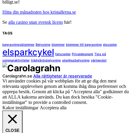
billigt.se!
Hitta din månadssten hos kristallerna.se
Se
alla casino utan svensk licens
här!
TAGS
begravningsblommor
Belysning
blommor
blommor till begravning
elscooter
elsparkcykel
fatscooter
Privatekonomi
Tips på
sommaraktiviteter
trädgårdsbelysning
utomhusbelysning
värmeväst
Carolagrahn.se
Alla rättigheter är reserverade
Vi använder cookies på vår webbplats för att ge dig den mest
relevanta upplevelsen genom att komma ihåg dina preferenser och
upprepa besök. Genom att klicka på "Acceptera alla" godkänner du
att ALLA kakorna används. Du kan dock besöka "Cookie-
inställningar" to provide a controlled consent.
Kakor inställningar
Acceptera alla
CLOSE