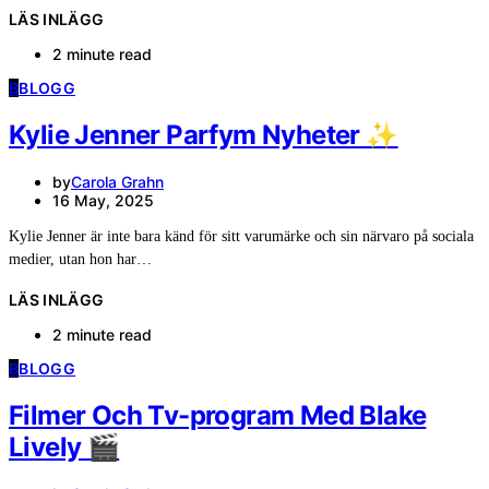
LÄS INLÄGG
2 minute read
B
BLOGG
Kylie Jenner Parfym Nyheter ✨
by
Carola Grahn
16 May, 2025
Kylie Jenner är inte bara känd för sitt varumärke och sin närvaro på sociala
medier, utan hon har…
LÄS INLÄGG
2 minute read
B
BLOGG
Filmer Och Tv-program Med Blake
Lively 🎬