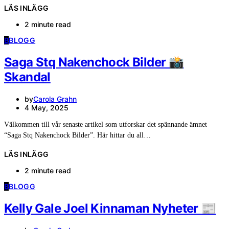
LÄS INLÄGG
2 minute read
B
BLOGG
Saga Stq Nakenchock Bilder 📸
Skandal
by
Carola Grahn
4 May, 2025
Välkommen till vår senaste artikel som utforskar det spännande ämnet
“Saga Stq Nakenchock Bilder”. Här hittar du all…
LÄS INLÄGG
2 minute read
B
BLOGG
Kelly Gale Joel Kinnaman Nyheter 📰