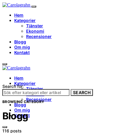
Hem
Kategorier
Tjänster
Ekonomi
Recensioner
Blogg
Om mig
Kontakt
Hem
Kategorier
Search for:
Tjänster
SEARCH
Ekonomi
Recensioner
BROWSING CATEGORY
Blogg
Om mig
Blogg
Kontakt
116 posts