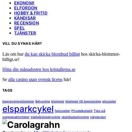
EKONOMI
ELFORDON
HOBBY & FRITID
KÄNDISAR
RECENSION
SPEL
TJÄNSTER
VILL DU SYNAS HÄR?
Läs om hur
du kan skicka blombud billigt
hos skicka-blommor-
billigt.se!
Hitta din månadssten hos kristallerna.se
Se
alla casino utan svensk licens
här!
TAGS
begravningsblommor
Belysning
blommor
blommor till begravning
elscooter
elsparkcykel
fatscooter
Privatekonomi
Tips på
sommaraktiviteter
trädgårdsbelysning
utomhusbelysning
värmeväst