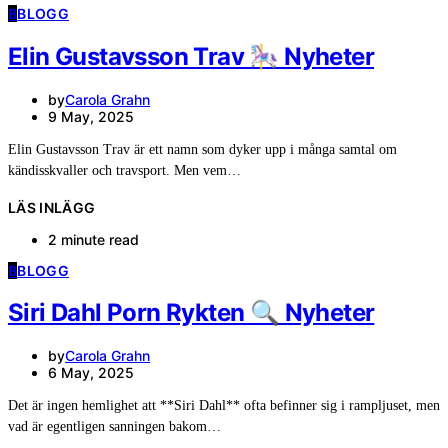
B
BLOGG
Elin Gustavsson Trav 🎠 Nyheter
by
Carola Grahn
9 May, 2025
Elin Gustavsson Trav är ett namn som dyker upp i många samtal om
kändisskvaller och travsport. Men vem…
LÄS INLÄGG
2 minute read
B
BLOGG
Siri Dahl Porn Rykten 🔍 Nyheter
by
Carola Grahn
6 May, 2025
Det är ingen hemlighet att **Siri Dahl** ofta befinner sig i rampljuset, men
vad är egentligen sanningen bakom…