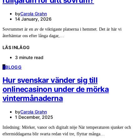
rullgardin för ditt sovrum?
by
Carola Grahn
14 January, 2026
Sovrummet är en av de viktigaste platserna i hemmet. Det är här vi
återhämtar oss efter långa dagar,…
LÄS INLÄGG
3 minute read
B
BLOGG
Hur svenskar vänder sig till
onlinecasinon under de mörka
vintermånaderna
by
Carola Grahn
1 December, 2025
Inledning: Mörker, vanor och digitalt nöje När temperaturen sjunker och
eftermiddagarna blir svarta redan vid tre, flyttar många…