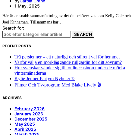
by
Carola Grahn
1 May, 2025
Här är en snabb sammanfattning av det du behöver veta om Kelly Gale och
Joel Kinnaman. Tillsammans har…
Search for:
SEARCH
RECENT POSTS
Trä persienner – ett naturligt och stilrent val för hemmet
Varför välja en mörkläggande rullgardin för ditt sovrum?
Hur svenskar vänder sig till onlinecasinon under de mörka
vintermånaderna
Kylie Jenner Parfym Nyheter ✨
Filmer Och Tv-program Med Blake Lively 🎬
ARCHIVES
February 2026
January 2026
December 2025
May 2025
April 2025
March 2025