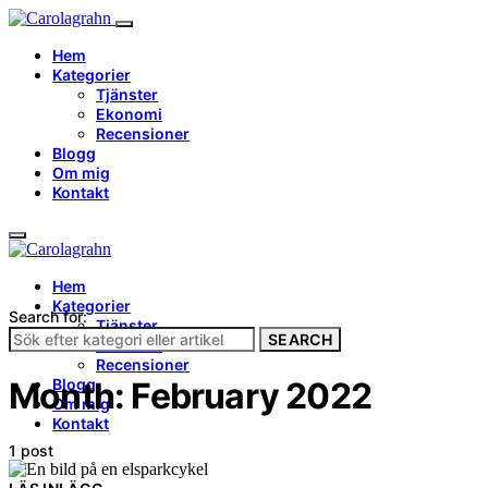
Hem
Kategorier
Tjänster
Ekonomi
Recensioner
Blogg
Om mig
Kontakt
Hem
Kategorier
Search for:
Tjänster
SEARCH
Ekonomi
Recensioner
Blogg
Month:
February 2022
Om mig
Kontakt
1 post