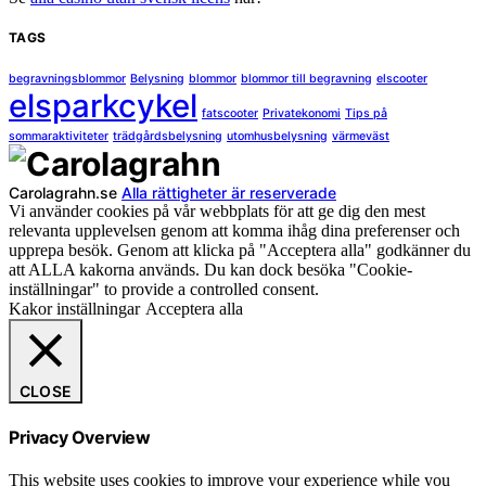
TAGS
begravningsblommor
Belysning
blommor
blommor till begravning
elscooter
elsparkcykel
fatscooter
Privatekonomi
Tips på
sommaraktiviteter
trädgårdsbelysning
utomhusbelysning
värmeväst
Carolagrahn.se
Alla rättigheter är reserverade
Vi använder cookies på vår webbplats för att ge dig den mest
relevanta upplevelsen genom att komma ihåg dina preferenser och
upprepa besök. Genom att klicka på "Acceptera alla" godkänner du
att ALLA kakorna används. Du kan dock besöka "Cookie-
inställningar" to provide a controlled consent.
Kakor inställningar
Acceptera alla
CLOSE
Privacy Overview
This website uses cookies to improve your experience while you