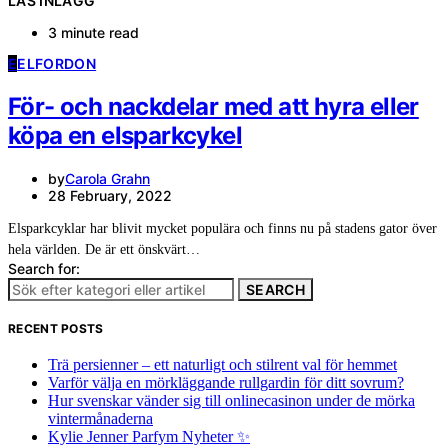
LÄS INLÄGG
3 minute read
E
ELFORDON
För- och nackdelar med att hyra eller
köpa en elsparkcykel
by
Carola Grahn
28 February, 2022
Elsparkcyklar har blivit mycket populära och finns nu på stadens gator över
hela världen. De är ett önskvärt…
Search for:
SEARCH
RECENT POSTS
Trä persienner – ett naturligt och stilrent val för hemmet
Varför välja en mörkläggande rullgardin för ditt sovrum?
Hur svenskar vänder sig till onlinecasinon under de mörka
vintermånaderna
Kylie Jenner Parfym Nyheter ✨