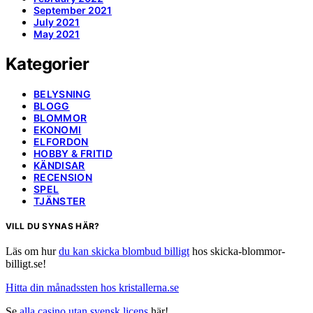
September 2021
July 2021
May 2021
Kategorier
BELYSNING
BLOGG
BLOMMOR
EKONOMI
ELFORDON
HOBBY & FRITID
KÄNDISAR
RECENSION
SPEL
TJÄNSTER
VILL DU SYNAS HÄR?
Läs om hur
du kan skicka blombud billigt
hos skicka-blommor-
billigt.se!
Hitta din månadssten hos kristallerna.se
Se
alla casino utan svensk licens
här!