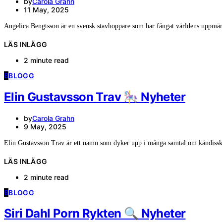
by
Carola Grahn
11 May, 2025
Angelica Bengtsson är en svensk stavhoppare som har fångat världens uppm
LÄS INLÄGG
2 minute read
B
BLOGG
Elin Gustavsson Trav 🎠 Nyheter
by
Carola Grahn
9 May, 2025
Elin Gustavsson Trav är ett namn som dyker upp i många samtal om kändiss
LÄS INLÄGG
2 minute read
B
BLOGG
Siri Dahl Porn Rykten 🔍 Nyheter