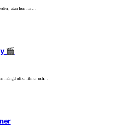
 medier, utan hon har…
ly 🎬
i en mängd olika filmer och…
ner