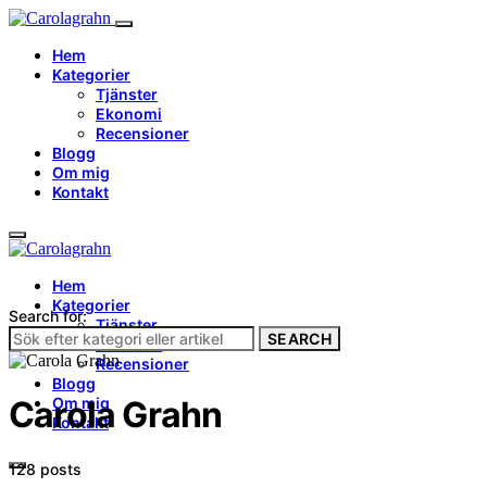
Hem
Kategorier
Tjänster
Ekonomi
Recensioner
Blogg
Om mig
Kontakt
Hem
Kategorier
Search for:
Tjänster
SEARCH
Ekonomi
Recensioner
Blogg
Om mig
Carola Grahn
Kontakt
128 posts