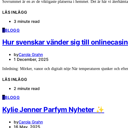
Sovrummet är en av de viktigaste platserna i hemmet. Det är här vi återhämta
LÄS INLÄGG
3 minute read
B
BLOGG
Hur svenskar vänder sig till onlineca
by
Carola Grahn
1 December, 2025
Inledning: Mörker, vanor och digitalt nöje När temperaturen sjunker och efte
LÄS INLÄGG
2 minute read
B
BLOGG
Kylie Jenner Parfym Nyheter ✨
by
Carola Grahn
16 May, 2025