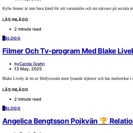
Kylie Jenner är inte bara känd för sitt varumärke och sin närvaro på sociala
LÄS INLÄGG
2 minute read
B
BLOGG
Filmer Och Tv-program Med Blake Live
by
Carola Grahn
13 May, 2025
Blake Lively är en av Hollywoods mest lysande stjärnor och har medverkat 
LÄS INLÄGG
2 minute read
B
BLOGG
Angelica Bengtsson Pojkvän 🏆 Relatio