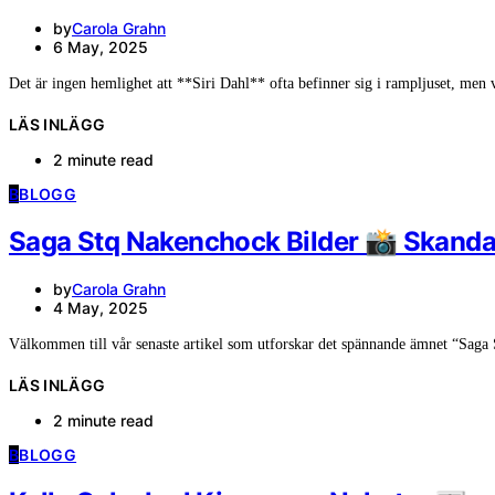
by
Carola Grahn
6 May, 2025
Det är ingen hemlighet att **Siri Dahl** ofta befinner sig i rampljuset, me
LÄS INLÄGG
2 minute read
B
BLOGG
Saga Stq Nakenchock Bilder 📸 Skanda
by
Carola Grahn
4 May, 2025
Välkommen till vår senaste artikel som utforskar det spännande ämnet “Saga
LÄS INLÄGG
2 minute read
B
BLOGG