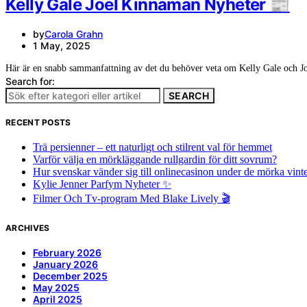
Kelly Gale Joel Kinnaman Nyheter 📰
by
Carola Grahn
1 May, 2025
Här är en snabb sammanfattning av det du behöver veta om Kelly Gale och
Search for:
SEARCH
RECENT POSTS
Trä persienner – ett naturligt och stilrent val för hemmet
Varför välja en mörkläggande rullgardin för ditt sovrum?
Hur svenskar vänder sig till onlinecasinon under de mörka vin
Kylie Jenner Parfym Nyheter ✨
Filmer Och Tv-program Med Blake Lively 🎬
ARCHIVES
February 2026
January 2026
December 2025
May 2025
April 2025