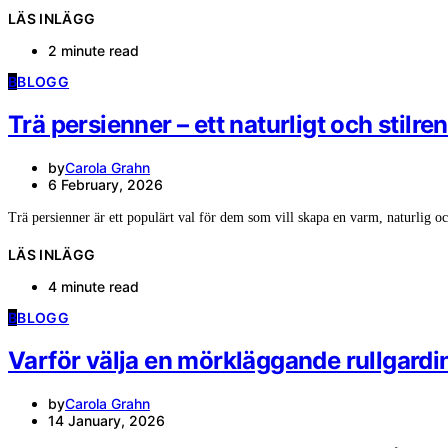
LÄS INLÄGG
2 minute read
B
BLOGG
Trä persienner – ett naturligt och stilre
by
Carola Grahn
6 February, 2026
Trä persienner är ett populärt val för dem som vill skapa en varm, naturlig 
LÄS INLÄGG
4 minute read
B
BLOGG
Varför välja en mörkläggande rullgardin
by
Carola Grahn
14 January, 2026