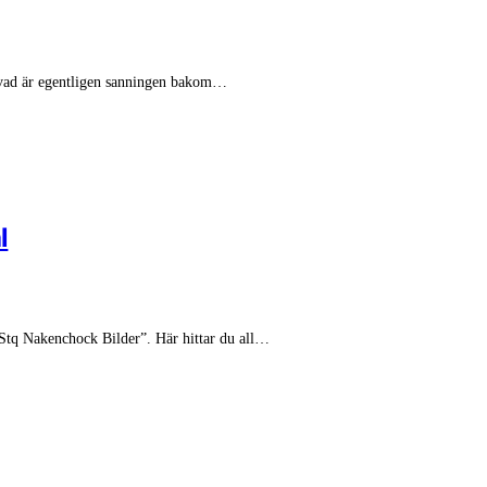
n vad är egentligen sanningen bakom…
l
 Stq Nakenchock Bilder”. Här hittar du all…