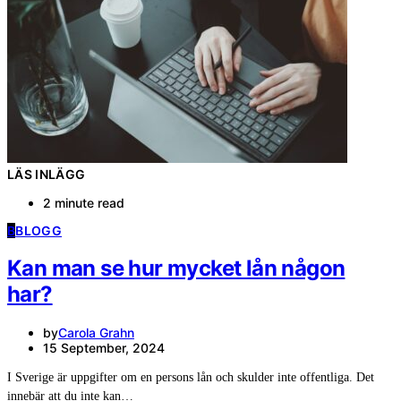
LÄS INLÄGG
2 minute read
B
BLOGG
Kan man se hur mycket lån någon
har?
by
Carola Grahn
15 September, 2024
I Sverige är uppgifter om en persons lån och skulder inte offentliga. Det
innebär att du inte kan…