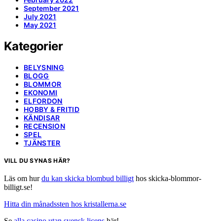
September 2021
July 2021
May 2021
Kategorier
BELYSNING
BLOGG
BLOMMOR
EKONOMI
ELFORDON
HOBBY & FRITID
KÄNDISAR
RECENSION
SPEL
TJÄNSTER
VILL DU SYNAS HÄR?
Läs om hur
du kan skicka blombud billigt
hos skicka-blommor-
billigt.se!
Hitta din månadssten hos kristallerna.se
Se
alla casino utan svensk licens
här!