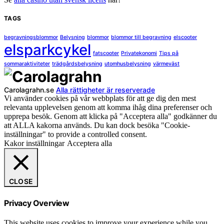
TAGS
begravningsblommor
Belysning
blommor
blommor till begravning
elscooter
elsparkcykel
fatscooter
Privatekonomi
Tips på
sommaraktiviteter
trädgårdsbelysning
utomhusbelysning
värmeväst
Carolagrahn.se
Alla rättigheter är reserverade
Vi använder cookies på vår webbplats för att ge dig den mest
relevanta upplevelsen genom att komma ihåg dina preferenser och
upprepa besök. Genom att klicka på "Acceptera alla" godkänner du
att ALLA kakorna används. Du kan dock besöka "Cookie-
inställningar" to provide a controlled consent.
Kakor inställningar
Acceptera alla
CLOSE
Privacy Overview
This website uses cookies to improve your experience while you