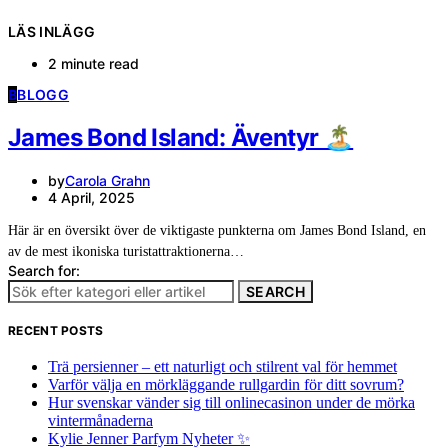
LÄS INLÄGG
2 minute read
B
BLOGG
James Bond Island: Äventyr 🏝️
by
Carola Grahn
4 April, 2025
Här är en översikt över de viktigaste punkterna om James Bond Island, en
av de mest ikoniska turistattraktionerna…
Search for:
SEARCH
RECENT POSTS
Trä persienner – ett naturligt och stilrent val för hemmet
Varför välja en mörkläggande rullgardin för ditt sovrum?
Hur svenskar vänder sig till onlinecasinon under de mörka
vintermånaderna
Kylie Jenner Parfym Nyheter ✨