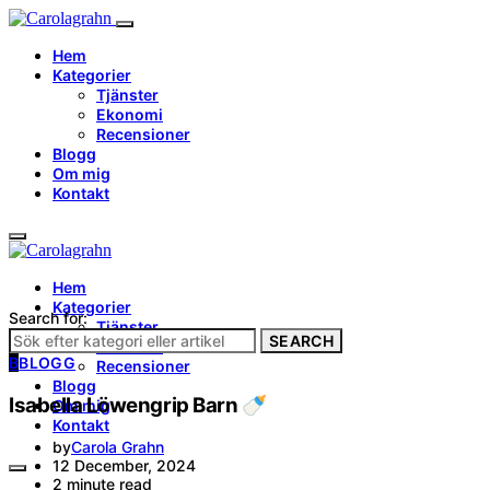
Hem
Kategorier
Tjänster
Ekonomi
Recensioner
Blogg
Om mig
Kontakt
Hem
Kategorier
Search for:
Tjänster
SEARCH
Ekonomi
B
BLOGG
Recensioner
Blogg
Isabella Löwengrip Barn 🍼
Om mig
Kontakt
by
Carola Grahn
12 December, 2024
2 minute read