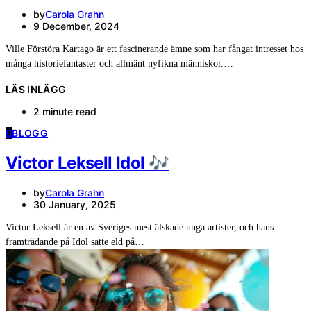
by
Carola Grahn
9 December, 2024
Ville Förstöra Kartago är ett fascinerande ämne som har fångat intresset hos
många historiefantaster och allmänt nyfikna människor.…
LÄS INLÄGG
2 minute read
B
BLOGG
Victor Leksell Idol 🎶
by
Carola Grahn
30 January, 2025
Victor Leksell är en av Sveriges mest älskade unga artister, och hans
framträdande på Idol satte eld på…