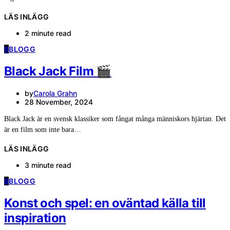
LÄS INLÄGG
2 minute read
B
BLOGG
Black Jack Film 🎬
by
Carola Grahn
28 November, 2024
Black Jack är en svensk klassiker som fångat många människors hjärtan. Det
är en film som inte bara…
LÄS INLÄGG
3 minute read
B
BLOGG
Konst och spel: en oväntad källa till
inspiration