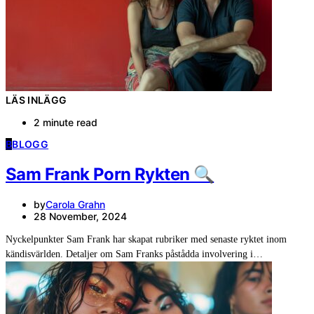
LÄS INLÄGG
2 minute read
B
BLOGG
Sam Frank Porn Rykten 🔍
by
Carola Grahn
28 November, 2024
Nyckelpunkter Sam Frank har skapat rubriker med senaste ryktet inom
kändisvärlden. Detaljer om Sam Franks påstådda involvering i…