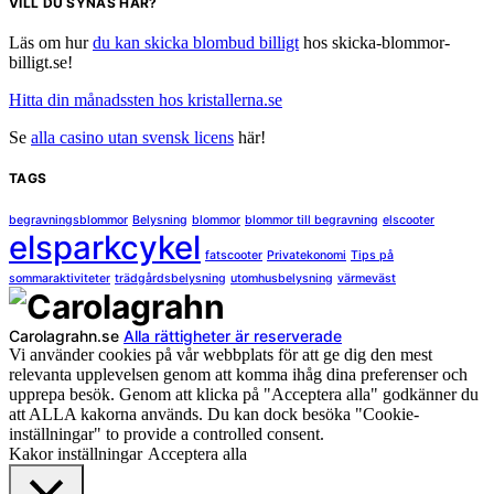
VILL DU SYNAS HÄR?
Läs om hur
du kan skicka blombud billigt
hos skicka-blommor-
billigt.se!
Hitta din månadssten hos kristallerna.se
Se
alla casino utan svensk licens
här!
TAGS
begravningsblommor
Belysning
blommor
blommor till begravning
elscooter
elsparkcykel
fatscooter
Privatekonomi
Tips på
sommaraktiviteter
trädgårdsbelysning
utomhusbelysning
värmeväst
Carolagrahn.se
Alla rättigheter är reserverade
Vi använder cookies på vår webbplats för att ge dig den mest
relevanta upplevelsen genom att komma ihåg dina preferenser och
upprepa besök. Genom att klicka på "Acceptera alla" godkänner du
att ALLA kakorna används. Du kan dock besöka "Cookie-
inställningar" to provide a controlled consent.
Kakor inställningar
Acceptera alla