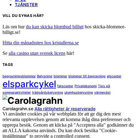
TJÄNSTER
VILL DU SYNAS HÄR?
Läs om hur
du kan skicka blombud billigt
hos skicka-blommor-
billigt.se!
Hitta din månadssten hos kristallerna.se
Se
alla casino utan svensk licens
här!
TAGS
begravningsblommor
Belysning
blommor
blommor till begravning
elscooter
elsparkcykel
fatscooter
Privatekonomi
Tips på
sommaraktiviteter
trädgårdsbelysning
utomhusbelysning
värmeväst
Carolagrahn.se
Alla rättigheter är reserverade
Vi använder cookies på vår webbplats för att ge dig den mest
relevanta upplevelsen genom att komma ihåg dina preferenser och
upprepa besök. Genom att klicka på "Acceptera alla" godkänner du
att ALLA kakorna används. Du kan dock besöka "Cookie-
inställningar" to provide a controlled consent.