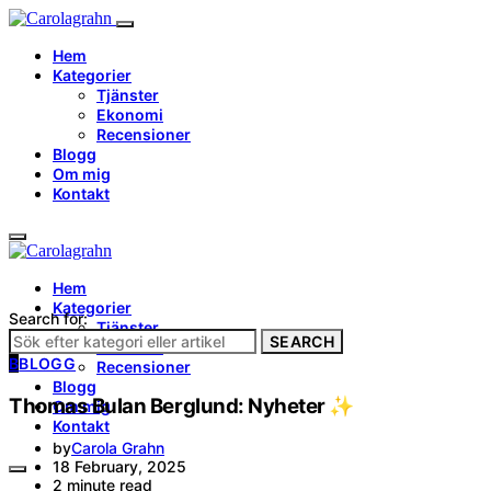
Hem
Kategorier
Tjänster
Ekonomi
Recensioner
Blogg
Om mig
Kontakt
Hem
Kategorier
Search for:
Tjänster
SEARCH
Ekonomi
B
BLOGG
Recensioner
Blogg
Thomas Bulan Berglund: Nyheter ✨
Om mig
Kontakt
by
Carola Grahn
18 February, 2025
2 minute read