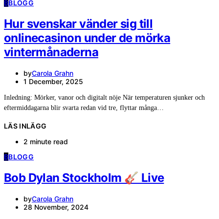
B
BLOGG
Hur svenskar vänder sig till
onlinecasinon under de mörka
vintermånaderna
by
Carola Grahn
1 December, 2025
Inledning: Mörker, vanor och digitalt nöje När temperaturen sjunker och
eftermiddagarna blir svarta redan vid tre, flyttar många…
LÄS INLÄGG
2 minute read
B
BLOGG
Bob Dylan Stockholm 🎸 Live
by
Carola Grahn
28 November, 2024