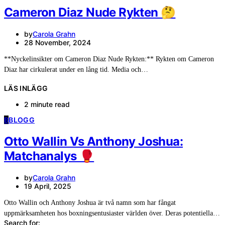
Cameron Diaz Nude Rykten 🤔
by
Carola Grahn
28 November, 2024
**Nyckelinsikter om Cameron Diaz Nude Rykten:** Rykten om Cameron
Diaz har cirkulerat under en lång tid. Media och…
LÄS INLÄGG
2 minute read
B
BLOGG
Otto Wallin Vs Anthony Joshua:
Matchanalys 🥊
by
Carola Grahn
19 April, 2025
Otto Wallin och Anthony Joshua är två namn som har fångat
uppmärksamheten hos boxningsentusiaster världen över. Deras potentiella…
Search for: