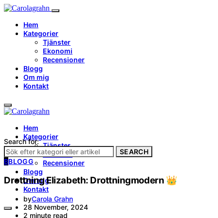
Hem
Kategorier
Tjänster
Ekonomi
Recensioner
Blogg
Om mig
Kontakt
Hem
Kategorier
Search for:
Tjänster
SEARCH
Ekonomi
B
BLOGG
Recensioner
Blogg
Drottning Elizabeth: Drottningmodern 👑
Om mig
Kontakt
by
Carola Grahn
28 November, 2024
2 minute read