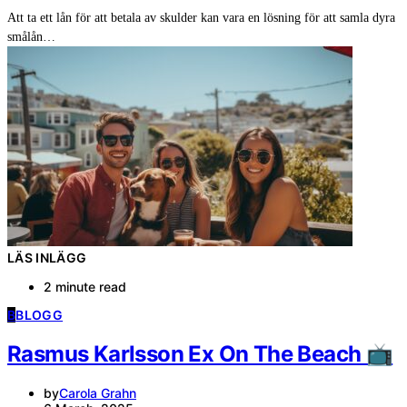
Att ta ett lån för att betala av skulder kan vara en lösning för att samla dyra
smålån…
LÄS INLÄGG
2 minute read
B
BLOGG
Rasmus Karlsson Ex On The Beach 📺
by
Carola Grahn