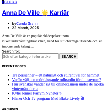
B
BLOGG
Anna De Ville 🌟 Karriär
by
Carola Grahn
22 March, 2025
Anna De Ville är en populär skådespelare inom
vuxenunderhållningsbranschen, känd för sitt charmiga utseende och sin
imponerande talang.…
Search for:
SEARCH
RECENT POSTS
Trä persienner – ett naturligt och stilrent val för hemmet
Varför välja en mörkläggande rullgardin för ditt sovrum?
Hur svenskar vänder sig till onlinecasinon under de mörka
vintermånaderna
Kylie Jenner Parfym Nyheter ✨
Filmer Och Tv-program Med Blake Lively 🎬
ARCHIVES