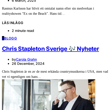
6 March, 2025
Rasmus Karlsson har blivit ett omtalat namn efter sin medverkan i
realityshowen “Ex on the Beach”. Hans tid…
LÄS INLÄGG
2 minute read
B
BLOGG
Chris Stapleton Sverige 🎶 Nyheter
by
Carola Grahn
26 December, 2024
Chris Stapleton är en av de mest erkända countrymusikerna i USA, men vad
vet vi egentligen om hans…