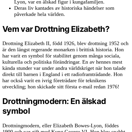
Lyon, var en älskad figur i kungafamiljen.
Deras liv kantades av historiska händelser som
påverkade hela världen.
Vem var Drottning Elizabeth?
Drottning Elizabeth II, född 1926, blev drottning 1952 och
är den längst regerande monarken i brittisk historia. Hon
har varit en symbol för stabilitet genom många sociala,
kulturella och politiska förändringar. En av hennes mest
kända stunder var under andra världskriget när hon talade
direkt till barnen i England i ett radioframträdande. Hon
har också varit en ivrig företrädare för teknikens
utveckling; hon skickade sitt första e-mail redan 1976!
Drottningmodern: En älskad
symbol
Drottningmodern, eller Elizabeth Bowes-Lyon, föddes
1900 och var gift med Kung George VI. Hon blev snabbt